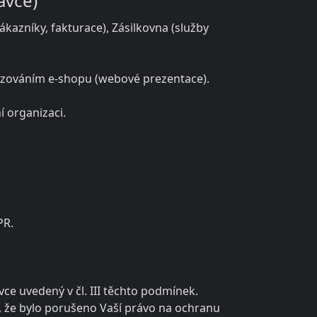
ávce)
kazníky, fakturace), Zásilkovna (služby
ovozováním e-shopu (webové prezentace).
 organizaci.
PR.
e uvedený v čl. III těchto podmínek.
, že bylo porušeno Vaší právo na ochranu