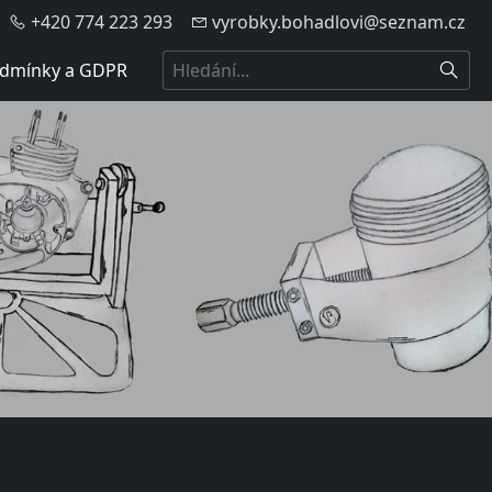
+420 774 223 293
vyrobky.bohadlovi@seznam.cz
Hledat
dmínky a GDPR