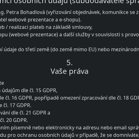
emci osobních údajů (subdodavatelé spr
Ing. Petra Bohadlová (vyřizování objednávek, komunikce se zá
atel webové prezentace a e-shopu).
žeb / realizaci plateb na základě smlouvy,
shopu (webové prezentace) a další služby v souvislosti s pr
ní údaje do třetí země (do země mimo EU) nebo mezinárodní
5.
Vaše práva
te
 údajům dle čl. 15 GDPR,
le čl. 16 GDPR, popřípadě omezení zpracování dle čl. 18 GD
e čl. 17 GDPR.
vání dle čl. 21 GDPR a
čl. 20 GDPR.
áním písemně nebo elektronicky na adresu nebo email správc
řadu pro ochranu osobních údajů v případě, že se domníváte